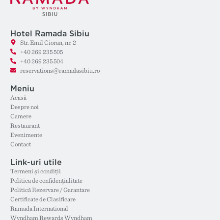
Hotel Ramada Sibiu
Str. Emil Cioran, nr. 2
+40 269 235 505
+40 269 235 504
reservations@ramadasibiu.ro
Meniu
Acasă
Despre noi
Camere
Restaurant
Evenimente
Contact
Link-uri utile
Termeni și condiții
Politica de confidențialitate
Politică Rezervare / Garantare
Certificate de Clasificare
Ramada International
Wyndham Rewards Wyndham