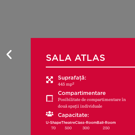
SALA ATLAS
Suprafață:
445 mp²
Compartimentare
Posibilitate de compartimentare în
două spații individuale
Capacitate:
U-Shape
Theatre
Class-Room
Ball-Room
70
500
300
250