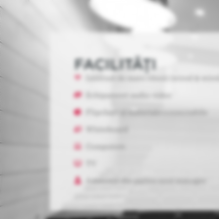
FACILITĂȚI
Internet de mare viteză (wired & wire
Echipament audio-video
Flipchart și materiale consumabile
Whiteboard
Computere
TV
Asistență din partea unui manager