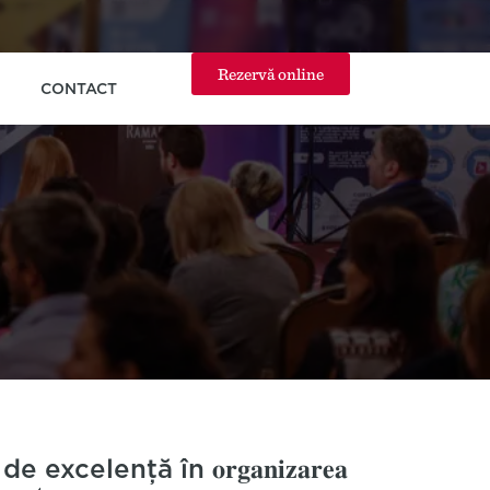
Rezervă online
CONTACT
celență în 𝐨𝐫𝐠𝐚𝐧𝐢𝐳𝐚𝐫𝐞𝐚