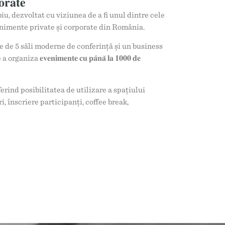
𝐫𝐚𝐭𝐞
iu, dezvoltat cu viziunea de a fi unul dintre cele
nimente private și corporate din România.
 de 5 săli moderne de conferință și un business
a 𝐞𝐯𝐞𝐧𝐢𝐦𝐞𝐧𝐭𝐞 𝐜𝐮 𝐩𝐚̂𝐧𝐚̆ 𝐥𝐚 𝟏𝟎𝟎𝟎 𝐝𝐞
erind posibilitatea de utilizare a spațiului
 înscriere participanți, coffee break,