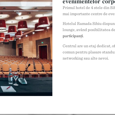
𝐞𝐯𝐞𝐧𝐢𝐦𝐞𝐧𝐭𝐞𝐥𝐨𝐫 𝐜𝐨𝐫𝐩
Primul hotel de 4 stele din Sib
mai importante centre de eve
Hotelul Ramada Sibiu dispune
lounge, având posibilitatea de a organiz
𝐩𝐚𝐫𝐭𝐢𝐜𝐢𝐩𝐚𝐧𝐭̦𝐢.
Centrul are un etaj dedicat, of
comun pentru plasare standuri,
networking sau alte nevoi.