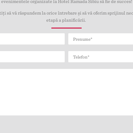
evenimentele organizate la Hotel Ramada Sibiu să fie de succes!
ți să vă răspundem la orice întrebare și să vă oferim sprijinul nec
etapă a planificării.