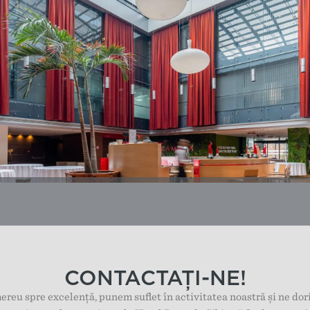
CONTACTAȚI-NE!
reu spre excelență, punem suflet în activitatea noastră și ne dor