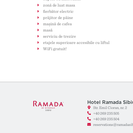
zonă de luat masa
fierbător electric
prăjitor de pâine
mașină de cafea
masă
serviciu de trezire
etajele superioare accesibile cu liftul
WiFi gratuit!
Hotel Ramada Sibi
Str. Emil Cioran, nr. 2
+40 269 235 505
+40 269 235 504
reservations@ramadasib