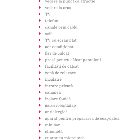
vedere la punct de atracţie
vedere la oraș
TV
telefon
canale prin cablu
seif
TV cu ecran plat
aer condiţionat
fier de călcat
presă pentru călcat pantaloni
facilităţi de călcat
zonă de relaxare
încălzire
intrare privată
canapea
izolare fonică
garderobă/dulap
antialergică
aparat pentru prepararea de ceai/cafea
minibar
chicinetă
cuptor cu microunde