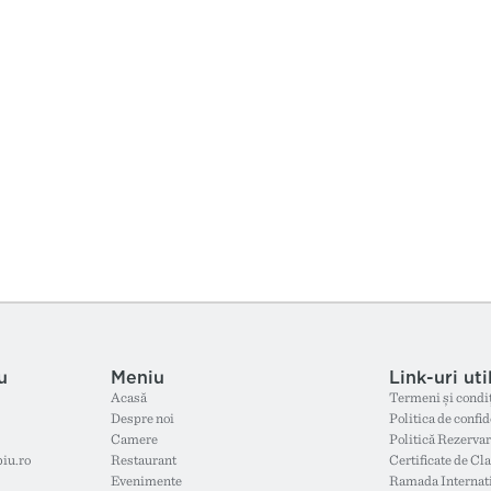
u
Meniu
Link-uri uti
Acasă
Termeni și condiț
Despre noi
Politica de confid
Camere
Politică Rezervar
iu.ro
Restaurant
Certificate de Cla
Evenimente
Ramada Internat