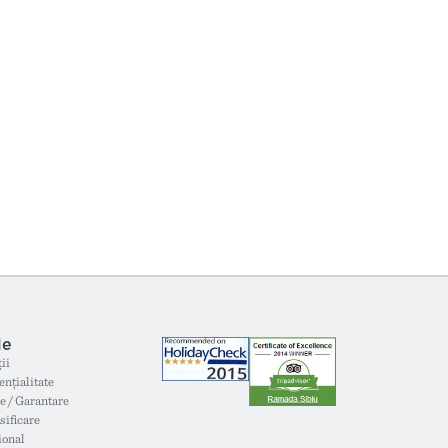
le
ii
ențialitate
e / Garantare
sificare
ional