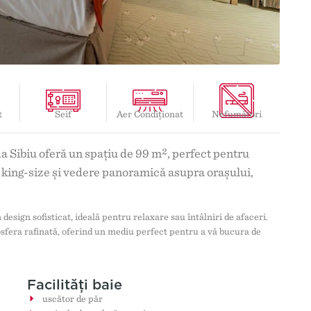
t
Seif
Aer Condiționat
Nefumători
 Sibiu oferă un spațiu de 99 m², perfect pentru
 king-size și vedere panoramică asupra orașului,
design sofisticat, ideală pentru relaxare sau întâlniri de afaceri.
sfera rafinată, oferind un mediu perfect pentru a vă bucura de
Facilități baie
uscător de păr