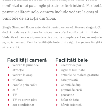
confortul unui pat single și o atmosferă intimă. Perfectă
pentru călătorii solo, camera include vedere la oraș și
punctele de atracție din Sibiu.
Single Standard Room este ideală pentru cei ce călătoresc singuri. Cu
dotări moderne și izolare fonică, camera oferă confort și intimitate.
Vederile către oraș și punctele de atracție completează experiența de
sejur, iar accesul facil la facilitățile hotelului asigură o ședere liniștită
și relaxantă.
Facilități cameră
Facilități baie
vedere la punct de
uscător de păr
atracţie
Oglinzi luminate
vedere la oraș
articole de toaletă gratuite
telefon
baie privată
canale prin cablu
Cabină de duș
seif
papuci de casă
TV
prosoape
TV cu ecran plat
halat de baie
aer condiţionat
hârtie igienică