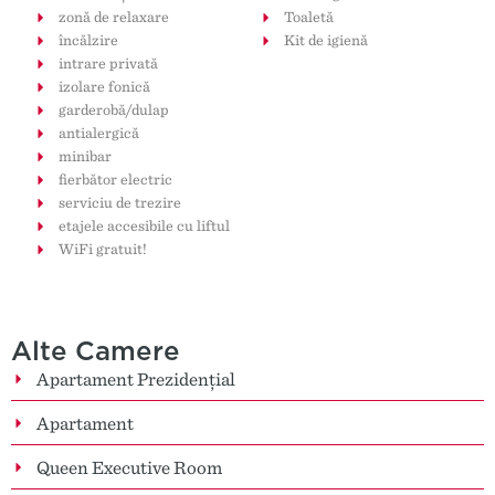
zonă de relaxare
Toaletă
încălzire
Kit de igienă
intrare privată
izolare fonică
garderobă/dulap
antialergică
minibar
fierbător electric
serviciu de trezire
etajele accesibile cu liftul
WiFi gratuit!
Alte Camere
Apartament Prezidențial
Apartament
Queen Executive Room