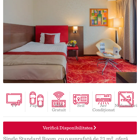
TV
Papuci
Wifi
Seif
Aer
Nefumători
Gratuit
Condiționat
Verifică Disponibilitatea
Single Standard Room, cu o suprafață de 21 m², oferă