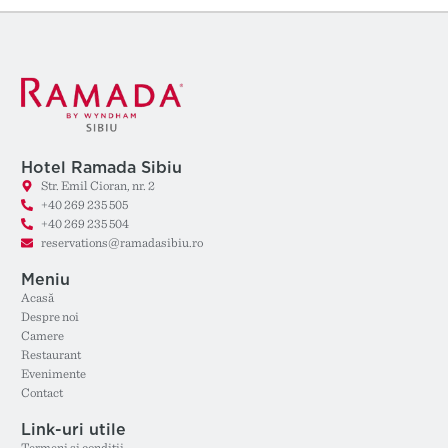
Hotel Ramada Sibiu
Str. Emil Cioran, nr. 2
+40 269 235 505
+40 269 235 504
reservations@ramadasibiu.ro
Meniu
Acasă
Despre noi
Camere
Restaurant
Evenimente
Contact
Link-uri utile
Termeni și condiții